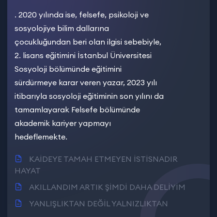
. 2020 yılında ise, felsefe, psikoloji ve
sosyolojiye bilim dallarına
çocukluğundan beri olan ilgisi sebebiyle,
2. lisans eğitimini İstanbul Üniversitesi
Sosyoloji bölümünde eğitimini
sürdürmeye karar veren yazar, 2023 yılı
itibarıyla sosyoloji eğitiminin son yılını da
tamamlayarak Felsefe bölümünde
akademik kariyer yapmayı
hedeflemekte.
KAİDEYE TAMAH ETMEYEN İSTİSNADIR
HAYAT
AKILLANDIM ARTIK ŞİMDİ DAHA DELİYİM
YANLIŞLIKTAN DEĞİL YALNIZLIKTAN