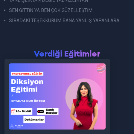
YANLIŞLIKTAN DEĞİL YALNIZLIKTAN
SEN GİTTİN YA BEN ÇOK GÜZELLEŞTİM
SIRADAKİ TEŞEKKÜRÜM BANA YANLIŞ YAPANLARA
Verdiği Eğitimler