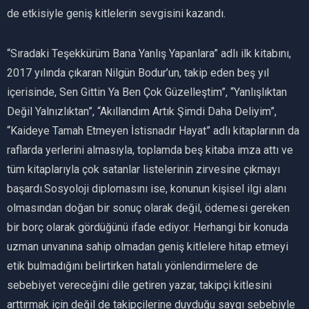
de etkisiyle geniş kitlelerin sevgisini kazandı.
“Sıradaki Teşekkürüm Bana Yanlış Yapanlara” adlı ilk kitabını,
2017 yılında çıkaran Nilgün Bodur’un, takip eden beş yıl
içerisinde, Sen Gittin Ya Ben Çok Güzelleştim”, “Yanlışlıktan
Değil Yalnızlıktan”, “Akıllandım Artık Şimdi Daha Deliyim”,
“Kaideye Tamah Etmeyen İstisnadır Hayat” adlı kitaplarının da
raflarda yerlerini almasıyla, toplamda beş kitaba imza attı ve
tüm kitaplarıyla çok satanlar listelerinin zirvesine çıkmayı
başardı.Sosyoloji diplomasını ise, konunun kişisel ilgi alanı
olmasından doğan bir sonuç olarak değil, ödemesi gereken
bir borç olarak gördüğünü ifade ediyor. Herhangi bir konuda
uzman unvanına sahip olmadan geniş kitlelere hitap etmeyi
etik bulmadığını belirtirken hatalı yönlendirmelere de
sebebiyet vereceğini dile getiren yazar, takipçi kitlesini
arttırmak için değil de takipçilerine duyduğu saygı sebebiyle