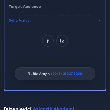
Target Audience
4K Ders Videoları
Canlı Yayın Dersleri
Daha Fazlası
Sertifikasyon
Yüz Yüze Süpervizyon
E-Devlet Onaylı Sertifikasyon
Uluslararası Geçerli Eğitim Kimlik Kartı
Eğitim Başvurusu İçin İletişim Numarası
Bizi Arayın
+90 (543) 337 8200
Düzenleyici
Atlantik Akademi