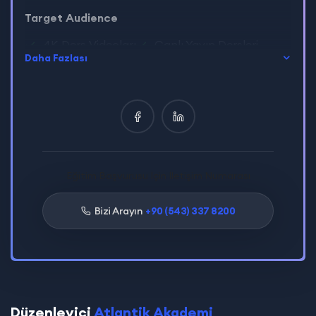
Target Audience
4K Ders Videoları
Canlı Yayın Dersleri
Daha Fazlası
Sertifikasyon
Yüz Yüze Süpervizyon
E-Devlet Onaylı Sertifikasyon
Uluslararası Geçerli Eğitim Kimlik Kartı
Eğitim Başvurusu İçin İletişim Numarası
Bizi Arayın
+90 (543) 337 8200
Düzenleyici
Atlantik Akademi