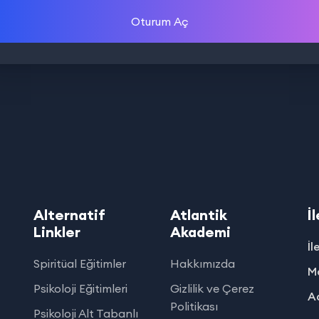
Oturum Aç
Alternatif
Atlantik
İ
Linkler
Akademi
İl
Spiritüal Eğitimler
Hakkımızda
Ma
Psikoloji Eğitimleri
Gizlilik ve Çerez
Ad
Politikası
Psikoloji Alt Tabanlı