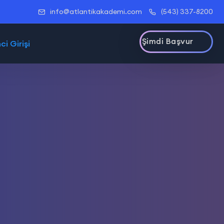
info@atlantikakademi.com
(543) 337-8200
Şimdi Başvur
i Girişi