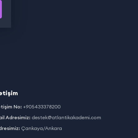
letişim
etişim No:
+905433378200
il Adresimiz:
destek@atlantikakademi.com
resimiz:
Çankaya/Ankara