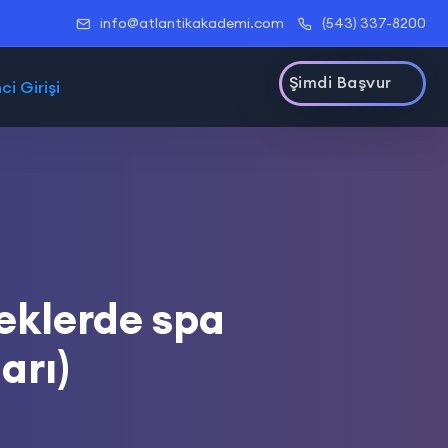
info@atlantikakademi.com
(543) 337-8200
Şimdi Başvur
i Girişi
peklerde spa
arı)