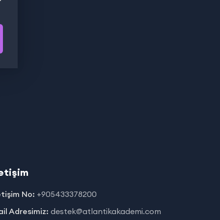
letişim
etişim No:
+905433378200
il Adresimiz:
destek@atlantikakademi.com