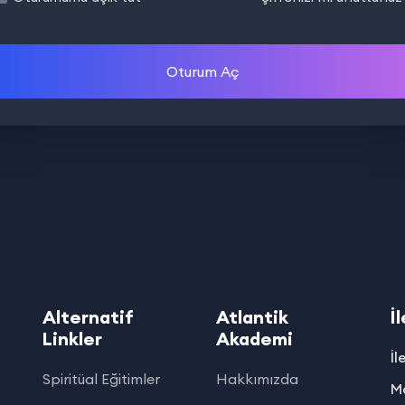
Oturum Aç
Alternatif
Atlantik
İ
Linkler
Akademi
İl
Spiritüal Eğitimler
Hakkımızda
Ma