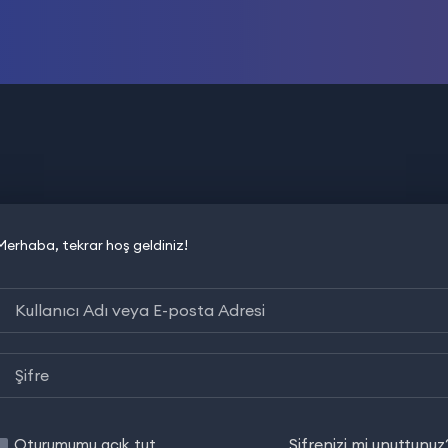
Merhaba, tekrar hoş geldiniz!
Şifrenizi mi unuttunuz
Oturumumu açık tut