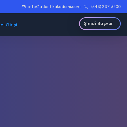
info@atlantikakademi.com
(543) 337-8200
Şimdi Başvur
i Girişi