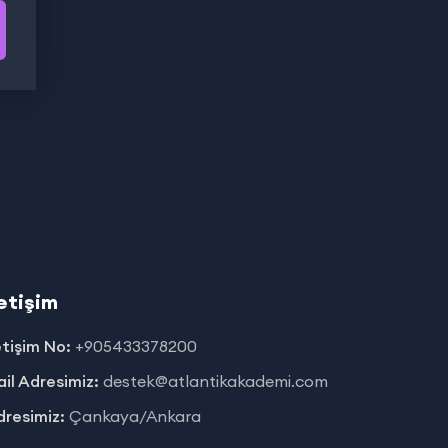
letişim
etişim No:
+905433378200
il Adresimiz:
destek@atlantikakademi.com
resimiz:
Çankaya/Ankara