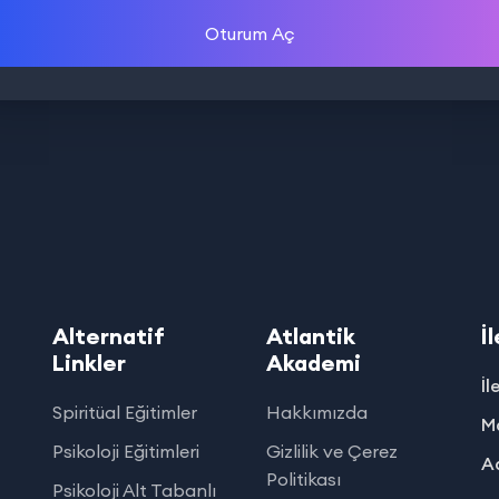
Oturum Aç
Alternatif
Atlantik
İ
Linkler
Akademi
İl
Spiritüal Eğitimler
Hakkımızda
Ma
Psikoloji Eğitimleri
Gizlilik ve Çerez
Ad
Politikası
Psikoloji Alt Tabanlı