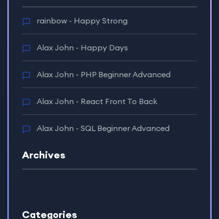
rainbow
-
Happy Strong
Alax John
-
Happy Days
Alax John
-
PHP Beginner Advanced
Alax John
-
React Front To Back
Alax John
-
SQL Beginner Advanced
Archives
Görüntülenecek bir arşiv yok.
Categories