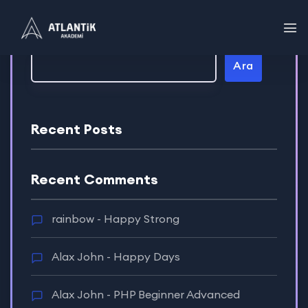
Ara
Ara
Recent Posts
Recent Comments
rainbow
-
Happy Strong
Alax John
-
Happy Days
Alax John
-
PHP Beginner Advanced